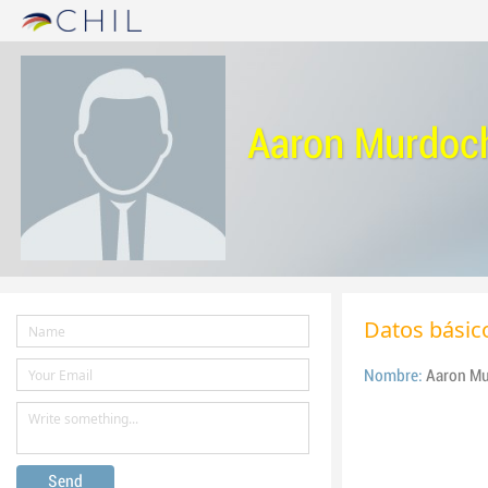
Aaron Murdoc
Datos básic
Nombre:
Aar